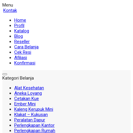
Menu
Kontak
Home
Profil
Katalog
Blog
Reseller
Cara Belanja
Cek Resi
Afiliasi
Konfirmasi
Kategori Belanja
Alat Kesehatan
Aneka Loyang
Cetakan Kue
Ember Mini
Kaleng Kerupuk Mini
Klakat – Kukusan
Peralatan Dapur
Perlengkapan Kantor
Perlengkapan Rumah