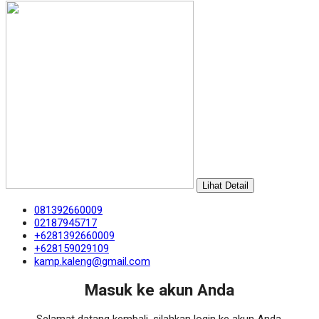
Lihat Detail
081392660009
02187945717
+6281392660009
+628159029109
kamp.kaleng@gmail.com
Masuk ke akun Anda