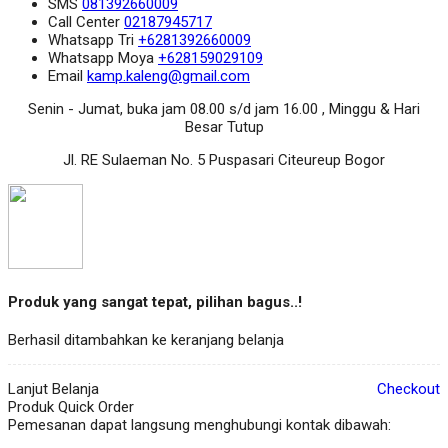
SMS
081392660009
Call Center
02187945717
Whatsapp
Tri
+6281392660009
Whatsapp
Moya
+628159029109
Email
kamp.kaleng@gmail.com
Senin - Jumat, buka jam 08.00 s/d jam 16.00 , Minggu & Hari
Besar Tutup
Jl. RE Sulaeman No. 5 Puspasari Citeureup Bogor
Produk yang sangat tepat, pilihan bagus..!
Berhasil ditambahkan ke keranjang belanja
Lanjut Belanja
Checkout
Produk Quick Order
Pemesanan dapat langsung menghubungi kontak dibawah: