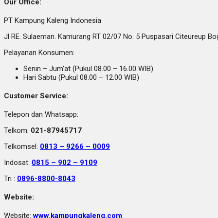
Our Office:
PT Kampung Kaleng Indonesia
Jl RE. Sulaeman. Kamurang RT 02/07 No. 5 Puspasari Citeureup B
Pelayanan Konsumen:
Senin – Jum’at (Pukul 08.00 – 16.00 WIB)
Hari Sabtu (Pukul 08.00 – 12.00 WIB)
Customer Service:
Telepon dan Whatsapp:
Telkom:
021-87945717
Telkomsel:
0813 – 9266 – 0009
Indosat:
0815 – 902 – 9109
Tri :
0896-8800-8043
Website:
Website:
www.kampungkaleng.com