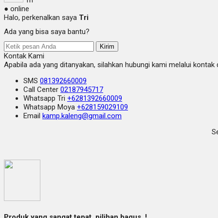
● online
Halo, perkenalkan saya
Tri
Ada yang bisa saya bantu?
Kirim
Kontak Kami
Apabila ada yang ditanyakan, silahkan hubungi kami melalui kontak d
SMS
081392660009
Call Center
02187945717
Whatsapp
Tri
+6281392660009
Whatsapp
Moya
+628159029109
Email
kamp.kaleng@gmail.com
Se
Produk yang sangat tepat, pilihan bagus..!