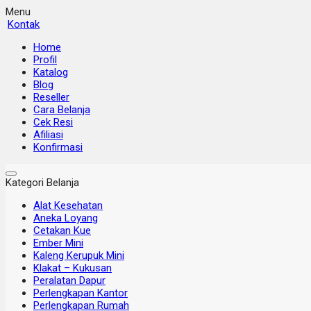
Menu
Kontak
Home
Profil
Katalog
Blog
Reseller
Cara Belanja
Cek Resi
Afiliasi
Konfirmasi
Kategori Belanja
Alat Kesehatan
Aneka Loyang
Cetakan Kue
Ember Mini
Kaleng Kerupuk Mini
Klakat – Kukusan
Peralatan Dapur
Perlengkapan Kantor
Perlengkapan Rumah