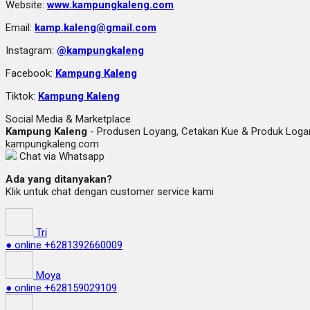
Website:
www.kampungkaleng.com
Email:
kamp.kaleng@gmail.com
Instagram:
@kampungkaleng
Facebook:
Kampung Kaleng
Tiktok:
Kampung Kaleng
Social Media & Marketplace
Kampung Kaleng
- Produsen Loyang, Cetakan Kue & Produk Lo
kampungkaleng.com
Chat via Whatsapp
Ada yang ditanyakan?
Klik untuk chat dengan customer service kami
Tri
● online
+6281392660009
Moya
● online
+628159029109