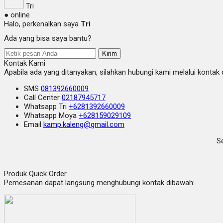
Tri
● online
Halo, perkenalkan saya
Tri
Ada yang bisa saya bantu?
Kirim
Kontak Kami
Apabila ada yang ditanyakan, silahkan hubungi kami melalui kontak d
SMS
081392660009
Call Center
02187945717
Whatsapp
Tri
+6281392660009
Whatsapp
Moya
+628159029109
Email
kamp.kaleng@gmail.com
Se
Produk Quick Order
Pemesanan dapat langsung menghubungi kontak dibawah: