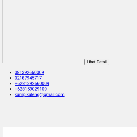
Lihat Detail
081392660009
02187945717
+6281392660009
+628159029109
kamp.kaleng@gmail.com