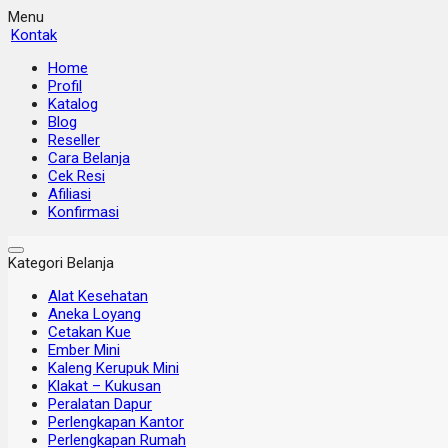
Menu
Kontak
Home
Profil
Katalog
Blog
Reseller
Cara Belanja
Cek Resi
Afiliasi
Konfirmasi
Kategori Belanja
Alat Kesehatan
Aneka Loyang
Cetakan Kue
Ember Mini
Kaleng Kerupuk Mini
Klakat – Kukusan
Peralatan Dapur
Perlengkapan Kantor
Perlengkapan Rumah