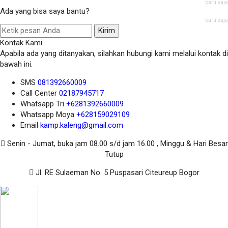
baru saja
Ada yang bisa saya bantu?
baru saja
Kirim
Kontak Kami
Apabila ada yang ditanyakan, silahkan hubungi kami melalui kontak di
bawah ini.
SMS
081392660009
Call Center
02187945717
Whatsapp
Tri
+6281392660009
Whatsapp
Moya
+628159029109
Email
kamp.kaleng@gmail.com
Senin - Jumat, buka jam 08.00 s/d jam 16.00 , Minggu & Hari Besar
Tutup
Jl. RE Sulaeman No. 5 Puspasari Citeureup Bogor