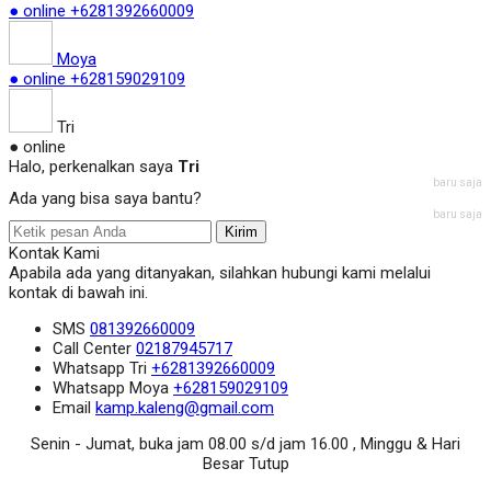
● online
+6281392660009
Moya
● online
+628159029109
Tri
● online
Halo, perkenalkan saya
Tri
baru saja
Ada yang bisa saya bantu?
baru saja
Kirim
Kontak Kami
Apabila ada yang ditanyakan, silahkan hubungi kami melalui
kontak di bawah ini.
SMS
081392660009
Call Center
02187945717
Whatsapp
Tri
+6281392660009
Whatsapp
Moya
+628159029109
Email
kamp.kaleng@gmail.com
Senin - Jumat, buka jam 08.00 s/d jam 16.00 , Minggu & Hari
Besar Tutup