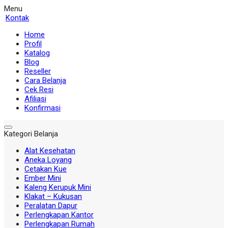
Menu
Kontak
Home
Profil
Katalog
Blog
Reseller
Cara Belanja
Cek Resi
Afiliasi
Konfirmasi
Kategori Belanja
Alat Kesehatan
Aneka Loyang
Cetakan Kue
Ember Mini
Kaleng Kerupuk Mini
Klakat – Kukusan
Peralatan Dapur
Perlengkapan Kantor
Perlengkapan Rumah