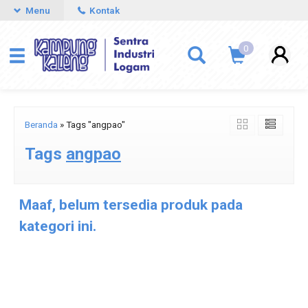
Menu
Kontak
0
Beranda
»
Tags "angpao"
Tags
angpao
Maaf, belum tersedia produk pada
kategori ini.