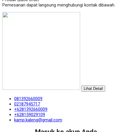
Pemesanan dapat langsung menghubungi kontak dibawah:
Lihat Detail
081392660009
02187945717
+6281392660009
+628159029109
kamp.kaleng@gmail.com
Masuk ke akun Anda