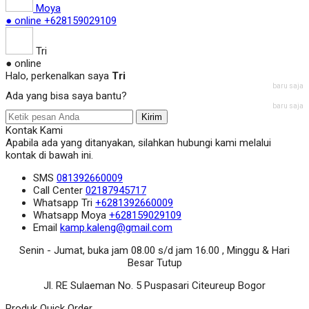
Moya
● online
+628159029109
Tri
● online
Halo, perkenalkan saya
Tri
baru saja
Ada yang bisa saya bantu?
baru saja
Kirim
Kontak Kami
Apabila ada yang ditanyakan, silahkan hubungi kami melalui
kontak di bawah ini.
SMS
081392660009
Call Center
02187945717
Whatsapp
Tri
+6281392660009
Whatsapp
Moya
+628159029109
Email
kamp.kaleng@gmail.com
Senin - Jumat, buka jam 08.00 s/d jam 16.00 , Minggu & Hari
Besar Tutup
Jl. RE Sulaeman No. 5 Puspasari Citeureup Bogor
Produk Quick Order