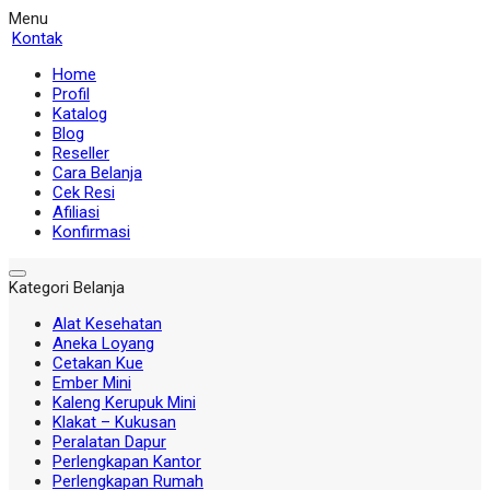
Menu
Kontak
Home
Profil
Katalog
Blog
Reseller
Cara Belanja
Cek Resi
Afiliasi
Konfirmasi
Kategori Belanja
Alat Kesehatan
Aneka Loyang
Cetakan Kue
Ember Mini
Kaleng Kerupuk Mini
Klakat – Kukusan
Peralatan Dapur
Perlengkapan Kantor
Perlengkapan Rumah