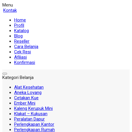
Menu
Kontak
Home
Profil
Katalog
Blog
Reseller
Cara Belanja
Cek Resi
Afiliasi
Konfirmasi
Kategori Belanja
Alat Kesehatan
Aneka Loyang
Cetakan Kue
Ember Mini
Kaleng Kerupuk Mini
Klakat – Kukusan
Peralatan Dapur
Perlengkapan Kantor
Perlengkapan Rumah