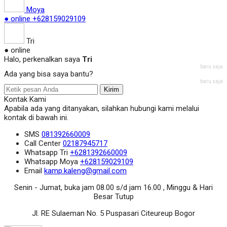
Moya
● online
+628159029109
Tri
● online
Halo, perkenalkan saya
Tri
baru saja
Ada yang bisa saya bantu?
baru saja
Kirim
Kontak Kami
Apabila ada yang ditanyakan, silahkan hubungi kami melalui
kontak di bawah ini.
SMS
081392660009
Call Center
02187945717
Whatsapp
Tri
+6281392660009
Whatsapp
Moya
+628159029109
Email
kamp.kaleng@gmail.com
Senin - Jumat, buka jam 08.00 s/d jam 16.00 , Minggu & Hari
Besar Tutup
Jl. RE Sulaeman No. 5 Puspasari Citeureup Bogor