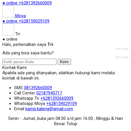
● online
+6281392660009
Moya
● online
+628159029109
Tri
● online
Halo, perkenalkan saya
Tri
baru saja
Ada yang bisa saya bantu?
baru saja
Kirim
Kontak Kami
Apabila ada yang ditanyakan, silahkan hubungi kami melalui
kontak di bawah ini.
SMS
081392660009
Call Center
02187945717
Whatsapp
Tri
+6281392660009
Whatsapp
Moya
+628159029109
Email
kamp.kaleng@gmail.com
Senin - Jumat, buka jam 08.00 s/d jam 16.00 , Minggu & Hari
Besar Tutup