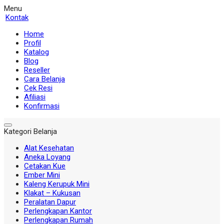
Menu
Kontak
Home
Profil
Katalog
Blog
Reseller
Cara Belanja
Cek Resi
Afiliasi
Konfirmasi
Kategori Belanja
Alat Kesehatan
Aneka Loyang
Cetakan Kue
Ember Mini
Kaleng Kerupuk Mini
Klakat – Kukusan
Peralatan Dapur
Perlengkapan Kantor
Perlengkapan Rumah