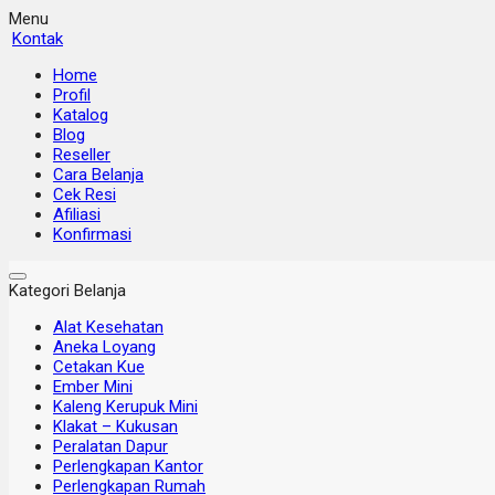
Menu
Kontak
Home
Profil
Katalog
Blog
Reseller
Cara Belanja
Cek Resi
Afiliasi
Konfirmasi
Kategori Belanja
Alat Kesehatan
Aneka Loyang
Cetakan Kue
Ember Mini
Kaleng Kerupuk Mini
Klakat – Kukusan
Peralatan Dapur
Perlengkapan Kantor
Perlengkapan Rumah