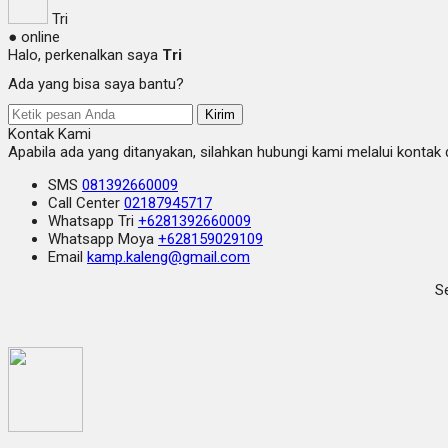
Tri
● online
Halo, perkenalkan saya
Tri
Ada yang bisa saya bantu?
Kirim
Kontak Kami
Apabila ada yang ditanyakan, silahkan hubungi kami melalui kontak d
SMS
081392660009
Call Center
02187945717
Whatsapp
Tri
+6281392660009
Whatsapp
Moya
+628159029109
Email
kamp.kaleng@gmail.com
Se