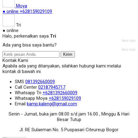
Moya
● online
+628159029109
Tri
● online
Halo, perkenalkan saya
Tri
baru saja
Ada yang bisa saya bantu?
baru saja
Kirim
Kontak Kami
Apabila ada yang ditanyakan, silahkan hubungi kami melalui
kontak di bawah ini.
SMS
081392660009
Call Center
02187945717
Whatsapp
Tri
+6281392660009
Whatsapp
Moya
+628159029109
Email
kamp.kaleng@gmail.com
Senin - Jumat, buka jam 08.00 s/d jam 16.00 , Minggu & Hari
Besar Tutup
Jl. RE Sulaeman No. 5 Puspasari Citeureup Bogor