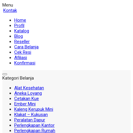
Menu
Kontak
Home
Profil
Katalog
Blog
Reseller
Cara Belanja
Cek Resi
Afiliasi
Konfirmasi
Kategori Belanja
Alat Kesehatan
Aneka Loyang
Cetakan Kue
Ember Mini
Kaleng Kerupuk Mini
Klakat – Kukusan
Peralatan Dapur
Perlengkapan Kantor
Perlengkapan Rumah