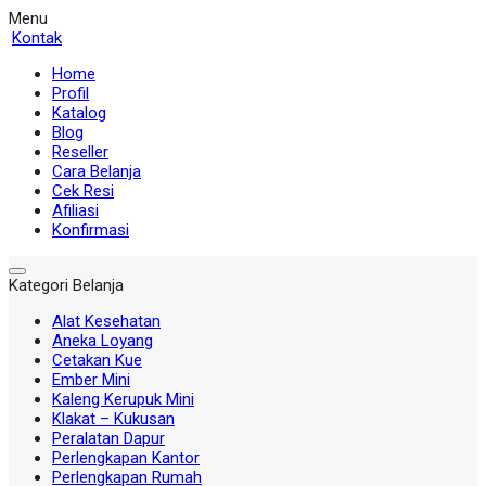
Menu
Kontak
Home
Profil
Katalog
Blog
Reseller
Cara Belanja
Cek Resi
Afiliasi
Konfirmasi
Kategori Belanja
Alat Kesehatan
Aneka Loyang
Cetakan Kue
Ember Mini
Kaleng Kerupuk Mini
Klakat – Kukusan
Peralatan Dapur
Perlengkapan Kantor
Perlengkapan Rumah