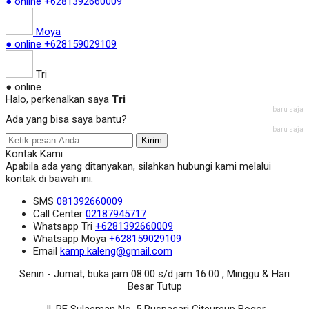
● online
+6281392660009
Moya
● online
+628159029109
Tri
● online
Halo, perkenalkan saya
Tri
baru saja
Ada yang bisa saya bantu?
baru saja
Kirim
Kontak Kami
Apabila ada yang ditanyakan, silahkan hubungi kami melalui
kontak di bawah ini.
SMS
081392660009
Call Center
02187945717
Whatsapp
Tri
+6281392660009
Whatsapp
Moya
+628159029109
Email
kamp.kaleng@gmail.com
Senin - Jumat, buka jam 08.00 s/d jam 16.00 , Minggu & Hari
Besar Tutup
Jl. RE Sulaeman No. 5 Puspasari Citeureup Bogor