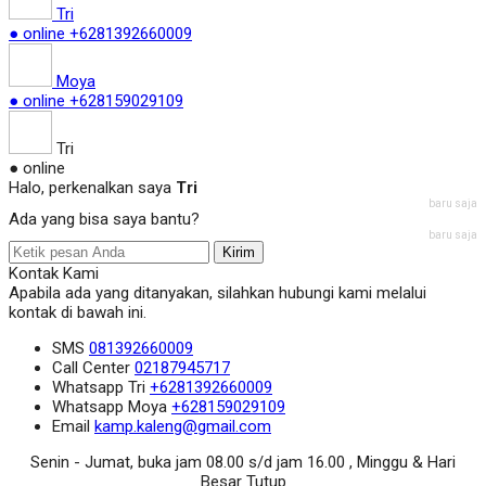
Tri
● online
+6281392660009
Moya
● online
+628159029109
Tri
● online
Halo, perkenalkan saya
Tri
baru saja
Ada yang bisa saya bantu?
baru saja
Kirim
Kontak Kami
Apabila ada yang ditanyakan, silahkan hubungi kami melalui
kontak di bawah ini.
SMS
081392660009
Call Center
02187945717
Whatsapp
Tri
+6281392660009
Whatsapp
Moya
+628159029109
Email
kamp.kaleng@gmail.com
Senin - Jumat, buka jam 08.00 s/d jam 16.00 , Minggu & Hari
Besar Tutup