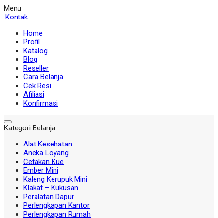
Menu
Kontak
Home
Profil
Katalog
Blog
Reseller
Cara Belanja
Cek Resi
Afiliasi
Konfirmasi
Kategori Belanja
Alat Kesehatan
Aneka Loyang
Cetakan Kue
Ember Mini
Kaleng Kerupuk Mini
Klakat – Kukusan
Peralatan Dapur
Perlengkapan Kantor
Perlengkapan Rumah