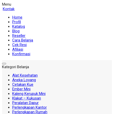
Menu
Kontak
Home
Profil
Katalog
Blog
Reseller
Cara Belanja
Cek Resi
Afiliasi
Konfirmasi
Kategori Belanja
Alat Kesehatan
Aneka Loyang
Cetakan Kue
Ember Mini
Kaleng Kerupuk Mini
Klakat – Kukusan
Peralatan Dapur
Perlengkapan Kantor
Perlengkapan Rumah