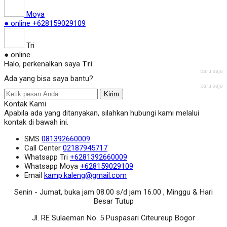
Moya
● online
+628159029109
Tri
● online
Halo, perkenalkan saya
Tri
baru saja
Ada yang bisa saya bantu?
baru saja
Kirim
Kontak Kami
Apabila ada yang ditanyakan, silahkan hubungi kami melalui
kontak di bawah ini.
SMS
081392660009
Call Center
02187945717
Whatsapp
Tri
+6281392660009
Whatsapp
Moya
+628159029109
Email
kamp.kaleng@gmail.com
Senin - Jumat, buka jam 08.00 s/d jam 16.00 , Minggu & Hari
Besar Tutup
Jl. RE Sulaeman No. 5 Puspasari Citeureup Bogor