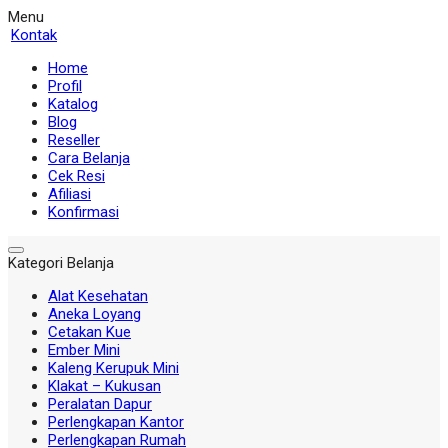
Menu
Kontak
Home
Profil
Katalog
Blog
Reseller
Cara Belanja
Cek Resi
Afiliasi
Konfirmasi
Kategori Belanja
Alat Kesehatan
Aneka Loyang
Cetakan Kue
Ember Mini
Kaleng Kerupuk Mini
Klakat – Kukusan
Peralatan Dapur
Perlengkapan Kantor
Perlengkapan Rumah