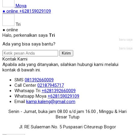
Moya
● online
+628159029109
Tri
● online
Halo, perkenalkan saya
Tri
baru saja
Ada yang bisa saya bantu?
baru saja
Kirim
Kontak Kami
Apabila ada yang ditanyakan, silahkan hubungi kami melalui
kontak di bawah ini.
SMS
081392660009
Call Center
02187945717
Whatsapp
Tri
+6281392660009
Whatsapp
Moya
+628159029109
Email
kamp.kaleng@gmail.com
Senin - Jumat, buka jam 08.00 s/d jam 16.00 , Minggu & Hari
Besar Tutup
Jl. RE Sulaeman No. 5 Puspasari Citeureup Bogor