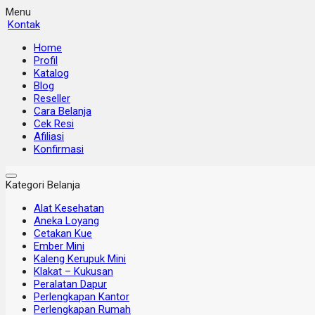
Menu
Kontak
Home
Profil
Katalog
Blog
Reseller
Cara Belanja
Cek Resi
Afiliasi
Konfirmasi
Kategori Belanja
Alat Kesehatan
Aneka Loyang
Cetakan Kue
Ember Mini
Kaleng Kerupuk Mini
Klakat – Kukusan
Peralatan Dapur
Perlengkapan Kantor
Perlengkapan Rumah