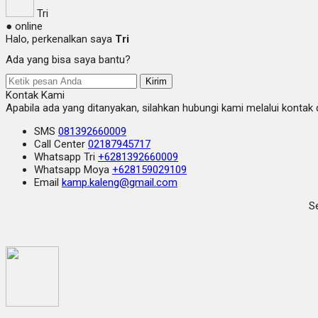
Tri
● online
Halo, perkenalkan saya
Tri
Ada yang bisa saya bantu?
Kirim
Kontak Kami
Apabila ada yang ditanyakan, silahkan hubungi kami melalui kontak d
SMS
081392660009
Call Center
02187945717
Whatsapp
Tri
+6281392660009
Whatsapp
Moya
+628159029109
Email
kamp.kaleng@gmail.com
Se