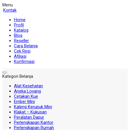
Menu
Kontak
Home
Profil
Katalog
Blog
Reseller
Cara Belanja
Cek Resi
Afiliasi
Konfirmasi
Kategori Belanja
Alat Kesehatan
Aneka Loyang
Cetakan Kue
Ember Mini
Kaleng Kerupuk Mini
Klakat – Kukusan
Peralatan Dapur
Perlengkapan Kantor
Perlengkapan Rumah