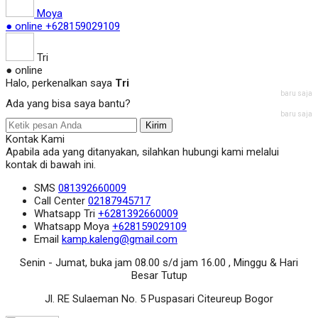
Moya
● online
+628159029109
Tri
● online
Halo, perkenalkan saya
Tri
baru saja
Ada yang bisa saya bantu?
baru saja
Kirim
Kontak Kami
Apabila ada yang ditanyakan, silahkan hubungi kami melalui
kontak di bawah ini.
SMS
081392660009
Call Center
02187945717
Whatsapp
Tri
+6281392660009
Whatsapp
Moya
+628159029109
Email
kamp.kaleng@gmail.com
Senin - Jumat, buka jam 08.00 s/d jam 16.00 , Minggu & Hari
Besar Tutup
Jl. RE Sulaeman No. 5 Puspasari Citeureup Bogor