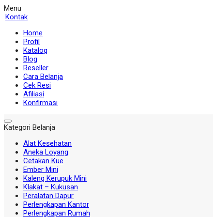
Menu
Kontak
Home
Profil
Katalog
Blog
Reseller
Cara Belanja
Cek Resi
Afiliasi
Konfirmasi
Kategori Belanja
Alat Kesehatan
Aneka Loyang
Cetakan Kue
Ember Mini
Kaleng Kerupuk Mini
Klakat – Kukusan
Peralatan Dapur
Perlengkapan Kantor
Perlengkapan Rumah