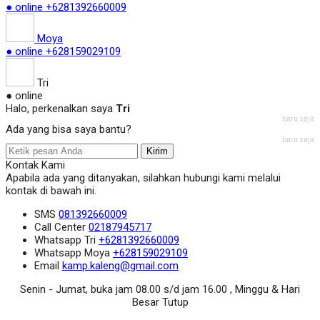
● online
+6281392660009
Moya
● online
+628159029109
Tri
● online
Halo, perkenalkan saya
Tri
baru saja
Ada yang bisa saya bantu?
baru saja
Kirim
Kontak Kami
Apabila ada yang ditanyakan, silahkan hubungi kami melalui
kontak di bawah ini.
SMS
081392660009
Call Center
02187945717
Whatsapp
Tri
+6281392660009
Whatsapp
Moya
+628159029109
Email
kamp.kaleng@gmail.com
Senin - Jumat, buka jam 08.00 s/d jam 16.00 , Minggu & Hari
Besar Tutup