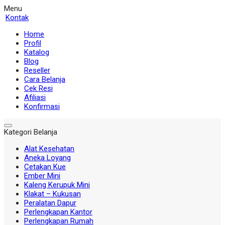
Menu
Kontak
Home
Profil
Katalog
Blog
Reseller
Cara Belanja
Cek Resi
Afiliasi
Konfirmasi
Kategori Belanja
Alat Kesehatan
Aneka Loyang
Cetakan Kue
Ember Mini
Kaleng Kerupuk Mini
Klakat – Kukusan
Peralatan Dapur
Perlengkapan Kantor
Perlengkapan Rumah