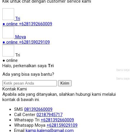
Klik untuk chat dengan customer service kami
Tri
● online
+6281392660009
Moya
● online
+628159029109
Tri
● online
Halo, perkenalkan saya
Tri
baru saja
Ada yang bisa saya bantu?
baru saja
Kirim
Kontak Kami
Apabila ada yang ditanyakan, silahkan hubungi kami melalui
kontak di bawah ini.
SMS
081392660009
Call Center
02187945717
Whatsapp
Tri
+6281392660009
Whatsapp
Moya
+628159029109
Email
kamp.kaleng@gmail.com