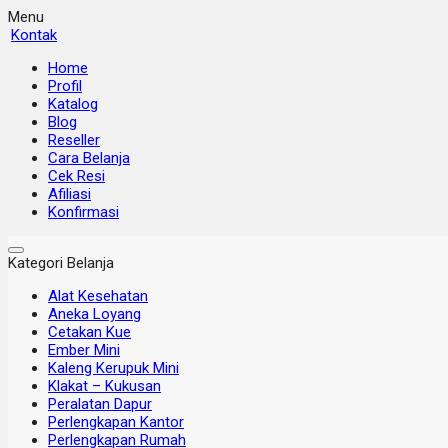
Menu
Kontak
Home
Profil
Katalog
Blog
Reseller
Cara Belanja
Cek Resi
Afiliasi
Konfirmasi
Kategori Belanja
Alat Kesehatan
Aneka Loyang
Cetakan Kue
Ember Mini
Kaleng Kerupuk Mini
Klakat – Kukusan
Peralatan Dapur
Perlengkapan Kantor
Perlengkapan Rumah