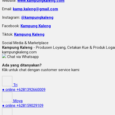
Website:
www.kampungkaleng.com
Email:
kamp.kaleng@gmail.com
Instagram:
@kampungkaleng
Facebook:
Kampung Kaleng
Tiktok:
Kampung Kaleng
Social Media & Marketplace
Kampung Kaleng
- Produsen Loyang, Cetakan Kue & Produk Lo
kampungkaleng.com
Chat via Whatsapp
Ada yang ditanyakan?
Klik untuk chat dengan customer service kami
Tri
● online
+6281392660009
Moya
● online
+628159029109