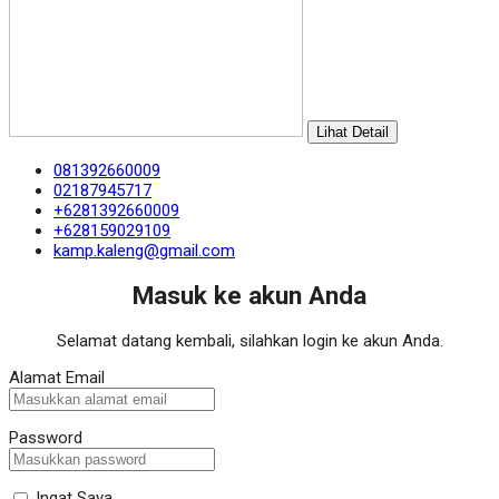
Lihat Detail
081392660009
02187945717
+6281392660009
+628159029109
kamp.kaleng@gmail.com
Masuk ke akun Anda
Selamat datang kembali, silahkan login ke akun Anda.
Alamat Email
Password
Ingat Saya