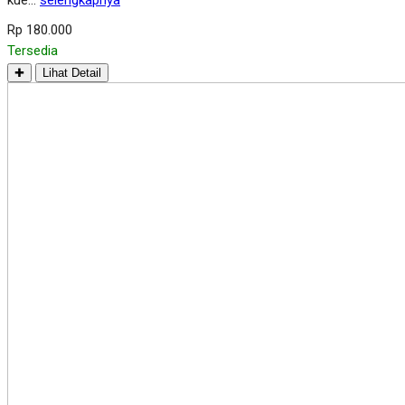
kue…
selengkapnya
Rp 180.000
Tersedia
✚
Lihat Detail