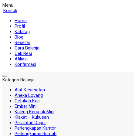
Menu
Kontak
Home
Profil
Katalog
Blog
Reseller
Cara Belanja
Cek Resi
Afiliasi
Konfirmasi
Kategori Belanja
Alat Kesehatan
Aneka Loyang
Cetakan Kue
Ember Mini
Kaleng Kerupuk Mini
Klakat – Kukusan
Peralatan Dapur
Perlengkapan Kantor
Perlengkapan Rumah