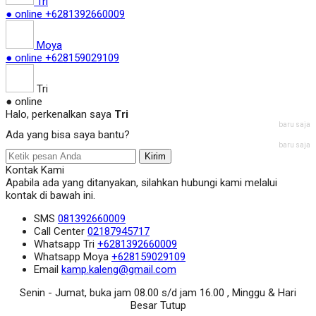
Tri
● online
+6281392660009
Moya
● online
+628159029109
Tri
● online
Halo, perkenalkan saya
Tri
baru saja
Ada yang bisa saya bantu?
baru saja
Kirim
Kontak Kami
Apabila ada yang ditanyakan, silahkan hubungi kami melalui
kontak di bawah ini.
SMS
081392660009
Call Center
02187945717
Whatsapp
Tri
+6281392660009
Whatsapp
Moya
+628159029109
Email
kamp.kaleng@gmail.com
Senin - Jumat, buka jam 08.00 s/d jam 16.00 , Minggu & Hari
Besar Tutup