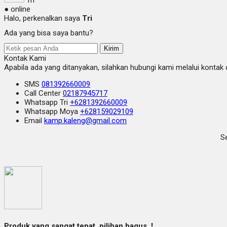
● online
Halo, perkenalkan saya
Tri
Ada yang bisa saya bantu?
Kirim
Kontak Kami
Apabila ada yang ditanyakan, silahkan hubungi kami melalui kontak d
SMS
081392660009
Call Center
02187945717
Whatsapp
Tri
+6281392660009
Whatsapp
Moya
+628159029109
Email
kamp.kaleng@gmail.com
Se
Produk yang sangat tepat, pilihan bagus..!