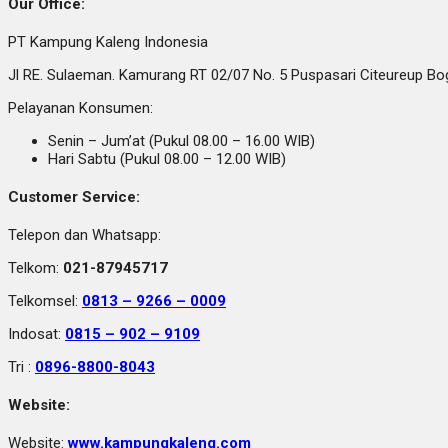
Our Office:
PT Kampung Kaleng Indonesia
Jl RE. Sulaeman. Kamurang RT 02/07 No. 5 Puspasari Citeureup B
Pelayanan Konsumen:
Senin – Jum’at (Pukul 08.00 – 16.00 WIB)
Hari Sabtu (Pukul 08.00 – 12.00 WIB)
Customer Service:
Telepon dan Whatsapp:
Telkom:
021-87945717
Telkomsel:
0813 – 9266 – 0009
Indosat:
0815 – 902 – 9109
Tri :
0896-8800-8043
Website:
Website:
www.kampungkaleng.com