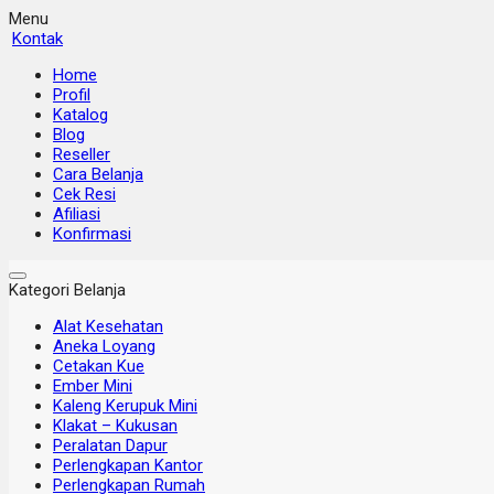
Menu
Kontak
Home
Profil
Katalog
Blog
Reseller
Cara Belanja
Cek Resi
Afiliasi
Konfirmasi
Kategori Belanja
Alat Kesehatan
Aneka Loyang
Cetakan Kue
Ember Mini
Kaleng Kerupuk Mini
Klakat – Kukusan
Peralatan Dapur
Perlengkapan Kantor
Perlengkapan Rumah