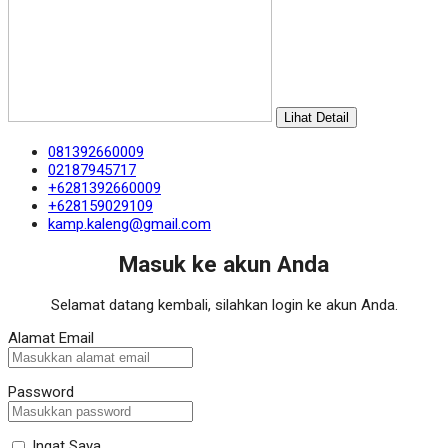
Lihat Detail
081392660009
02187945717
+6281392660009
+628159029109
kamp.kaleng@gmail.com
Masuk ke akun Anda
Selamat datang kembali, silahkan login ke akun Anda.
Alamat Email
Password
Ingat Saya