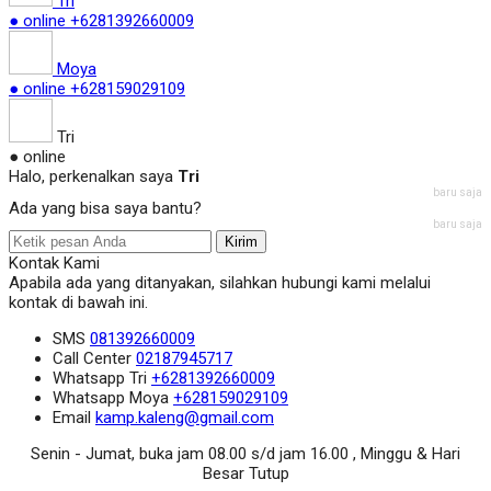
Tri
● online
+6281392660009
Moya
● online
+628159029109
Tri
● online
Halo, perkenalkan saya
Tri
baru saja
Ada yang bisa saya bantu?
baru saja
Kirim
Kontak Kami
Apabila ada yang ditanyakan, silahkan hubungi kami melalui
kontak di bawah ini.
SMS
081392660009
Call Center
02187945717
Whatsapp
Tri
+6281392660009
Whatsapp
Moya
+628159029109
Email
kamp.kaleng@gmail.com
Senin - Jumat, buka jam 08.00 s/d jam 16.00 , Minggu & Hari
Besar Tutup