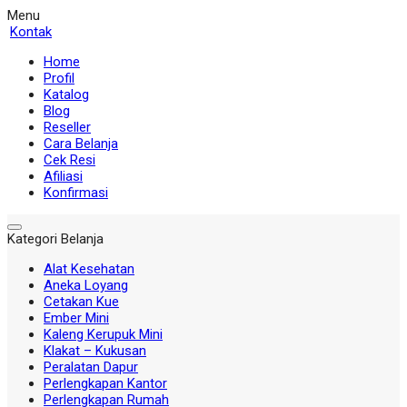
Menu
Kontak
Home
Profil
Katalog
Blog
Reseller
Cara Belanja
Cek Resi
Afiliasi
Konfirmasi
Kategori Belanja
Alat Kesehatan
Aneka Loyang
Cetakan Kue
Ember Mini
Kaleng Kerupuk Mini
Klakat – Kukusan
Peralatan Dapur
Perlengkapan Kantor
Perlengkapan Rumah