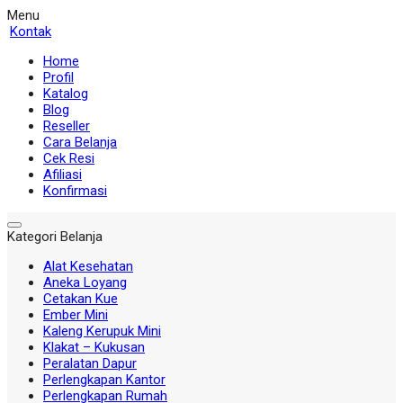
Menu
Kontak
Home
Profil
Katalog
Blog
Reseller
Cara Belanja
Cek Resi
Afiliasi
Konfirmasi
Kategori Belanja
Alat Kesehatan
Aneka Loyang
Cetakan Kue
Ember Mini
Kaleng Kerupuk Mini
Klakat – Kukusan
Peralatan Dapur
Perlengkapan Kantor
Perlengkapan Rumah