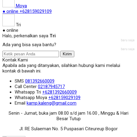
Moya
● online
+628159029109
Tri
● online
Halo, perkenalkan saya
Tri
baru saja
Ada yang bisa saya bantu?
baru saja
Kirim
Kontak Kami
Apabila ada yang ditanyakan, silahkan hubungi kami melalui
kontak di bawah ini.
SMS
081392660009
Call Center
02187945717
Whatsapp
Tri
+6281392660009
Whatsapp
Moya
+628159029109
Email
kamp.kaleng@gmail.com
Senin - Jumat, buka jam 08.00 s/d jam 16.00 , Minggu & Hari
Besar Tutup
Jl. RE Sulaeman No. 5 Puspasari Citeureup Bogor