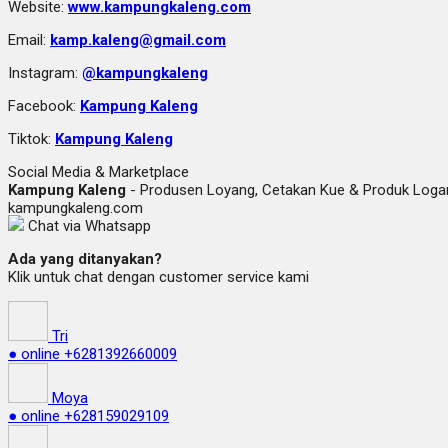
Website:
www.kampungkaleng.com
Email:
kamp.kaleng@gmail.com
Instagram:
@kampungkaleng
Facebook:
Kampung Kaleng
Tiktok:
Kampung Kaleng
Social Media & Marketplace
Kampung Kaleng
- Produsen Loyang, Cetakan Kue & Produk Lo
kampungkaleng.com
Chat via Whatsapp
Ada yang ditanyakan?
Klik untuk chat dengan customer service kami
Tri
● online
+6281392660009
Moya
● online
+628159029109