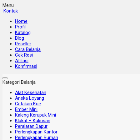
Menu
Kontak
Home
Profil
Katalog
Blog
Reseller
Cara Belanja
Cek Resi
Afiliasi
Konfirmasi
Kategori Belanja
Alat Kesehatan
Aneka Loyang
Cetakan Kue
Ember Mini
Kaleng Kerupuk Mini
Klakat – Kukusan
Peralatan Dapur
Perlengkapan Kantor
Perlengkapan Rumah