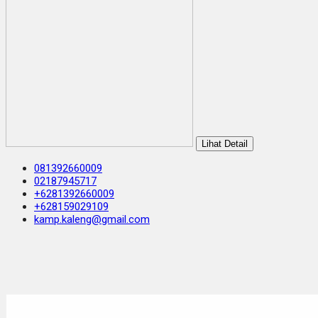
Lihat Detail
081392660009
02187945717
+6281392660009
+628159029109
kamp.kaleng@gmail.com