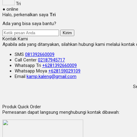
Tri
● online
Halo, perkenalkan saya
Tri
Ada yang bisa saya bantu?
Kirim
Kontak Kami
Apabila ada yang ditanyakan, silahkan hubungi kami melalui kontak d
SMS
081392660009
Call Center
02187945717
Whatsapp
Tri
+6281392660009
Whatsapp
Moya
+628159029109
Email
kamp.kaleng@gmail.com
Se
Produk Quick Order
Pemesanan dapat langsung menghubungi kontak dibawah: