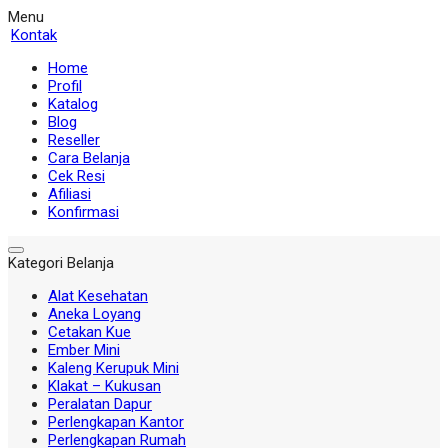
Menu
Kontak
Home
Profil
Katalog
Blog
Reseller
Cara Belanja
Cek Resi
Afiliasi
Konfirmasi
Kategori Belanja
Alat Kesehatan
Aneka Loyang
Cetakan Kue
Ember Mini
Kaleng Kerupuk Mini
Klakat – Kukusan
Peralatan Dapur
Perlengkapan Kantor
Perlengkapan Rumah