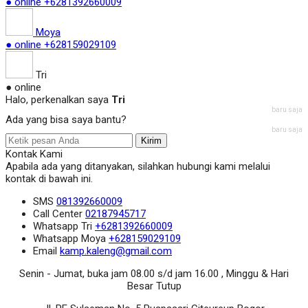
● online
+6281392660009
Moya
● online
+628159029109
Tri
● online
Halo, perkenalkan saya
Tri
baru saja
Ada yang bisa saya bantu?
baru saja
Kirim
Kontak Kami
Apabila ada yang ditanyakan, silahkan hubungi kami melalui
kontak di bawah ini.
SMS
081392660009
Call Center
02187945717
Whatsapp
Tri
+6281392660009
Whatsapp
Moya
+628159029109
Email
kamp.kaleng@gmail.com
Senin - Jumat, buka jam 08.00 s/d jam 16.00 , Minggu & Hari
Besar Tutup