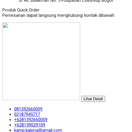
Jl. RE Sulaeman No. 5 Puspasari Citeureup Bogor
Produk Quick Order
Pemesanan dapat langsung menghubungi kontak dibawah:
Lihat Detail
081392660009
02187945717
+6281392660009
+628159029109
kamp.kaleng@gmail.com