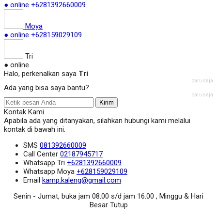
● online
+6281392660009
Moya
● online
+628159029109
Tri
● online
Halo, perkenalkan saya
Tri
baru saja
Ada yang bisa saya bantu?
baru saja
Kirim
Kontak Kami
Apabila ada yang ditanyakan, silahkan hubungi kami melalui
kontak di bawah ini.
SMS
081392660009
Call Center
02187945717
Whatsapp
Tri
+6281392660009
Whatsapp
Moya
+628159029109
Email
kamp.kaleng@gmail.com
Senin - Jumat, buka jam 08.00 s/d jam 16.00 , Minggu & Hari
Besar Tutup