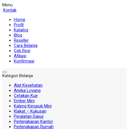
Menu
Kontak
Home
Profil
Katalog
Blog
Reseller
Cara Belanja
Cek Resi
Afiliasi
Konfirmasi
Kategori Belanja
Alat Kesehatan
Aneka Loyang
Cetakan Kue
Ember Mini
Kaleng Kerupuk Mini
Klakat – Kukusan
Peralatan Dapur
Perlengkapan Kantor
Perlengkapan Rumah