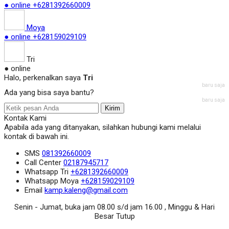
● online
+6281392660009
Moya
● online
+628159029109
Tri
● online
Halo, perkenalkan saya
Tri
baru saja
Ada yang bisa saya bantu?
baru saja
Kirim
Kontak Kami
Apabila ada yang ditanyakan, silahkan hubungi kami melalui
kontak di bawah ini.
SMS
081392660009
Call Center
02187945717
Whatsapp
Tri
+6281392660009
Whatsapp
Moya
+628159029109
Email
kamp.kaleng@gmail.com
Senin - Jumat, buka jam 08.00 s/d jam 16.00 , Minggu & Hari
Besar Tutup