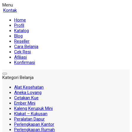
Menu
Kontak
Home
Profil
Katalog
Blog
Reseller
Cara Belanja
Cek Resi
Afiliasi
Konfirmasi
Kategori Belanja
Alat Kesehatan
Aneka Loyang
Cetakan Kue
Ember Mini
Kaleng Kerupuk Mini
Klakat – Kukusan
Peralatan Dapur
Perlengkapan Kantor
Perlengkapan Rumah