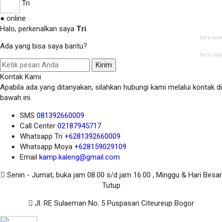
Tri
● online
Halo, perkenalkan saya
Tri
baru saja
Ada yang bisa saya bantu?
baru saja
Kirim
Kontak Kami
Apabila ada yang ditanyakan, silahkan hubungi kami melalui kontak di
bawah ini.
SMS
081392660009
Call Center
02187945717
Whatsapp
Tri
+6281392660009
Whatsapp
Moya
+628159029109
Email
kamp.kaleng@gmail.com
Senin - Jumat, buka jam 08.00 s/d jam 16.00 , Minggu & Hari Besar
Tutup
Jl. RE Sulaeman No. 5 Puspasari Citeureup Bogor