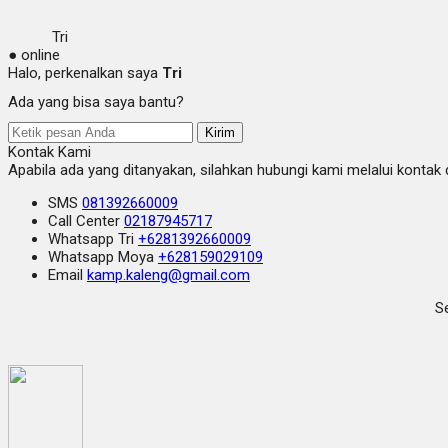
Tri
● online
Halo, perkenalkan saya
Tri
Ada yang bisa saya bantu?
Kirim
Kontak Kami
Apabila ada yang ditanyakan, silahkan hubungi kami melalui kontak d
SMS
081392660009
Call Center
02187945717
Whatsapp
Tri
+6281392660009
Whatsapp
Moya
+628159029109
Email
kamp.kaleng@gmail.com
Se