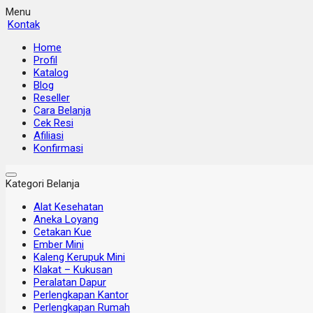
Menu
Kontak
Home
Profil
Katalog
Blog
Reseller
Cara Belanja
Cek Resi
Afiliasi
Konfirmasi
Kategori Belanja
Alat Kesehatan
Aneka Loyang
Cetakan Kue
Ember Mini
Kaleng Kerupuk Mini
Klakat – Kukusan
Peralatan Dapur
Perlengkapan Kantor
Perlengkapan Rumah