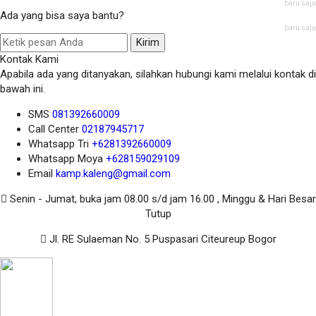
baru saja
Ada yang bisa saya bantu?
baru saja
Kirim
Kontak Kami
Apabila ada yang ditanyakan, silahkan hubungi kami melalui kontak di
bawah ini.
SMS
081392660009
Call Center
02187945717
Whatsapp
Tri
+6281392660009
Whatsapp
Moya
+628159029109
Email
kamp.kaleng@gmail.com
Senin - Jumat, buka jam 08.00 s/d jam 16.00 , Minggu & Hari Besar
Tutup
Jl. RE Sulaeman No. 5 Puspasari Citeureup Bogor