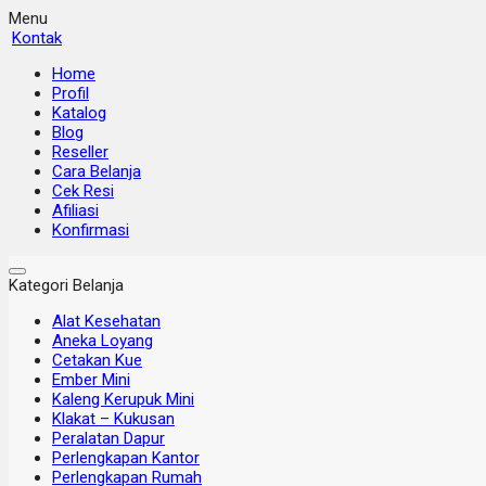
Menu
Kontak
Home
Profil
Katalog
Blog
Reseller
Cara Belanja
Cek Resi
Afiliasi
Konfirmasi
Kategori Belanja
Alat Kesehatan
Aneka Loyang
Cetakan Kue
Ember Mini
Kaleng Kerupuk Mini
Klakat – Kukusan
Peralatan Dapur
Perlengkapan Kantor
Perlengkapan Rumah