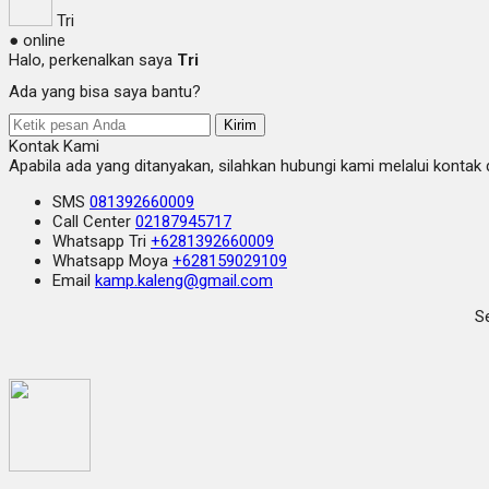
Tri
● online
Halo, perkenalkan saya
Tri
Ada yang bisa saya bantu?
Kirim
Kontak Kami
Apabila ada yang ditanyakan, silahkan hubungi kami melalui kontak d
SMS
081392660009
Call Center
02187945717
Whatsapp
Tri
+6281392660009
Whatsapp
Moya
+628159029109
Email
kamp.kaleng@gmail.com
Se