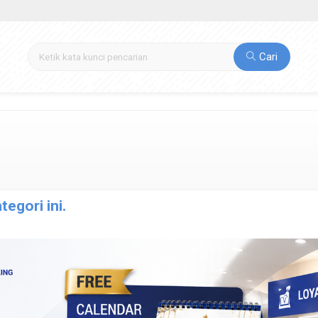
Cari
egori ini.