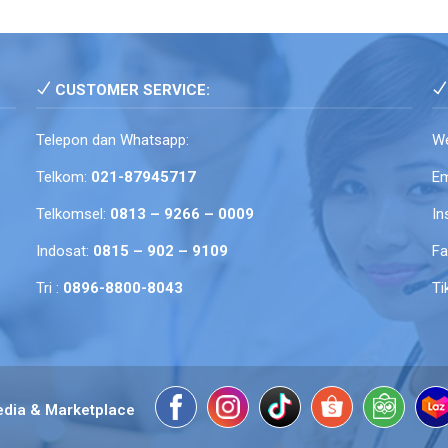
CUSTOMER SERVICE:
Telepon dan Whatsapp:
We
Telkom:
021-87945717
Em
Telkomsel:
0813 – 9266 – 0009
In
Indosat:
0815 – 902 – 9109
F
Tri :
0896-8800-8043
Ti
edia & Marketplace