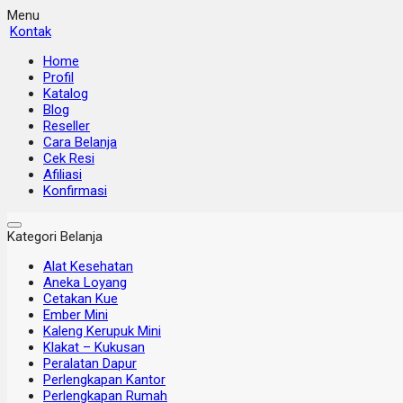
Menu
Kontak
Home
Profil
Katalog
Blog
Reseller
Cara Belanja
Cek Resi
Afiliasi
Konfirmasi
Kategori Belanja
Alat Kesehatan
Aneka Loyang
Cetakan Kue
Ember Mini
Kaleng Kerupuk Mini
Klakat – Kukusan
Peralatan Dapur
Perlengkapan Kantor
Perlengkapan Rumah