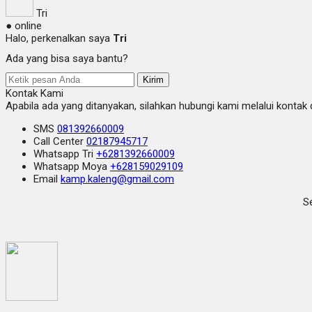
Tri
● online
Halo, perkenalkan saya
Tri
Ada yang bisa saya bantu?
Kirim
Kontak Kami
Apabila ada yang ditanyakan, silahkan hubungi kami melalui kontak d
SMS
081392660009
Call Center
02187945717
Whatsapp
Tri
+6281392660009
Whatsapp
Moya
+628159029109
Email
kamp.kaleng@gmail.com
Se