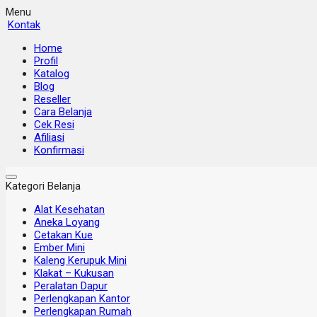
Menu
Kontak
Home
Profil
Katalog
Blog
Reseller
Cara Belanja
Cek Resi
Afiliasi
Konfirmasi
Kategori Belanja
Alat Kesehatan
Aneka Loyang
Cetakan Kue
Ember Mini
Kaleng Kerupuk Mini
Klakat – Kukusan
Peralatan Dapur
Perlengkapan Kantor
Perlengkapan Rumah