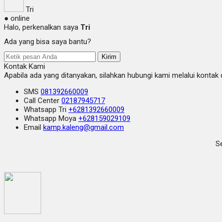
Tri
● online
Halo, perkenalkan saya
Tri
Ada yang bisa saya bantu?
Kirim
Kontak Kami
Apabila ada yang ditanyakan, silahkan hubungi kami melalui kontak d
SMS
081392660009
Call Center
02187945717
Whatsapp
Tri
+6281392660009
Whatsapp
Moya
+628159029109
Email
kamp.kaleng@gmail.com
Se