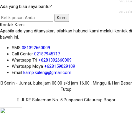
baru saja
Ada yang bisa saya bantu?
baru saja
Kirim
Kontak Kami
Apabila ada yang ditanyakan, silahkan hubungi kami melalui kontak di
bawah ini.
SMS
081392660009
Call Center
02187945717
Whatsapp
Tri
+6281392660009
Whatsapp
Moya
+628159029109
Email
kamp.kaleng@gmail.com
Senin - Jumat, buka jam 08.00 s/d jam 16.00 , Minggu & Hari Besar
Tutup
Jl. RE Sulaeman No. 5 Puspasari Citeureup Bogor