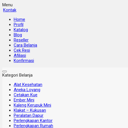
Menu
Kontak
Home
Profil
Katalog
Blog
Reseller
Cara Belanja
Cek Resi
Afiliasi
Konfirmasi
Kategori Belanja
Alat Kesehatan
Aneka Loyang
Cetakan Kue
Ember Mini
Kaleng Kerupuk Mini
Klakat – Kukusan
Peralatan Dapur
Perlengkapan Kantor
Perlengkapan Rumah