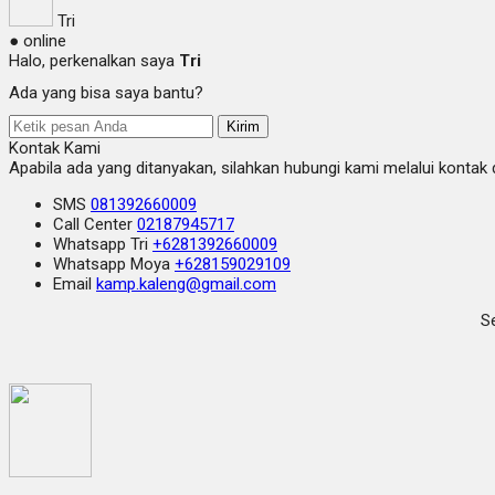
Tri
● online
Halo, perkenalkan saya
Tri
Ada yang bisa saya bantu?
Kirim
Kontak Kami
Apabila ada yang ditanyakan, silahkan hubungi kami melalui kontak d
SMS
081392660009
Call Center
02187945717
Whatsapp
Tri
+6281392660009
Whatsapp
Moya
+628159029109
Email
kamp.kaleng@gmail.com
Se