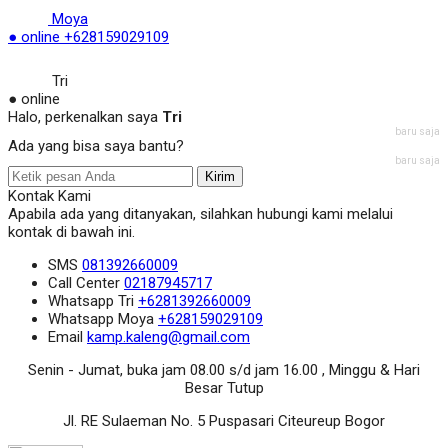
Moya
● online
+628159029109
Tri
● online
Halo, perkenalkan saya
Tri
baru saja
Ada yang bisa saya bantu?
baru saja
Kirim
Kontak Kami
Apabila ada yang ditanyakan, silahkan hubungi kami melalui
kontak di bawah ini.
SMS
081392660009
Call Center
02187945717
Whatsapp
Tri
+6281392660009
Whatsapp
Moya
+628159029109
Email
kamp.kaleng@gmail.com
Senin - Jumat, buka jam 08.00 s/d jam 16.00 , Minggu & Hari
Besar Tutup
Jl. RE Sulaeman No. 5 Puspasari Citeureup Bogor