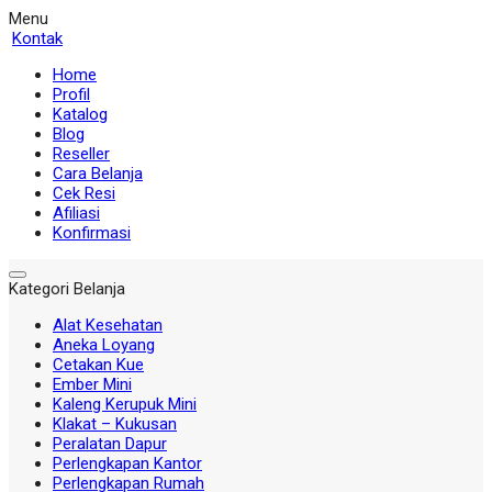
Menu
Kontak
Home
Profil
Katalog
Blog
Reseller
Cara Belanja
Cek Resi
Afiliasi
Konfirmasi
Kategori Belanja
Alat Kesehatan
Aneka Loyang
Cetakan Kue
Ember Mini
Kaleng Kerupuk Mini
Klakat – Kukusan
Peralatan Dapur
Perlengkapan Kantor
Perlengkapan Rumah