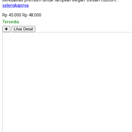
berkualitas premium untuk tampilan elegan. Desain custom…
selengkapnya
Rp 45.000
Rp 48.000
Tersedia
✚
Lihat Detail