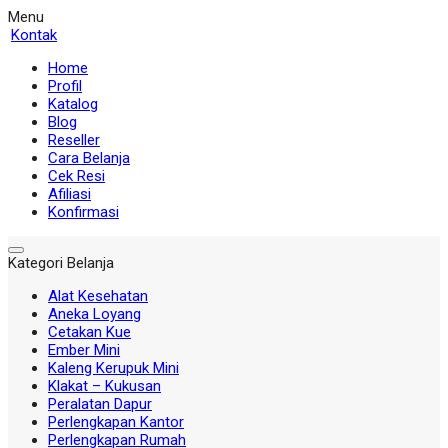
Menu
Kontak
Home
Profil
Katalog
Blog
Reseller
Cara Belanja
Cek Resi
Afiliasi
Konfirmasi
Kategori Belanja
Alat Kesehatan
Aneka Loyang
Cetakan Kue
Ember Mini
Kaleng Kerupuk Mini
Klakat – Kukusan
Peralatan Dapur
Perlengkapan Kantor
Perlengkapan Rumah