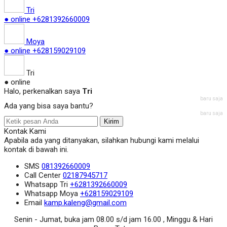
Tri
● online
+6281392660009
Moya
● online
+628159029109
Tri
● online
Halo, perkenalkan saya
Tri
baru saja
Ada yang bisa saya bantu?
baru saja
Kirim
Kontak Kami
Apabila ada yang ditanyakan, silahkan hubungi kami melalui
kontak di bawah ini.
SMS
081392660009
Call Center
02187945717
Whatsapp
Tri
+6281392660009
Whatsapp
Moya
+628159029109
Email
kamp.kaleng@gmail.com
Senin - Jumat, buka jam 08.00 s/d jam 16.00 , Minggu & Hari