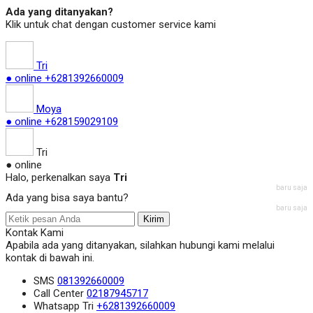
Ada yang ditanyakan?
Klik untuk chat dengan customer service kami
Tri
● online
+6281392660009
Moya
● online
+628159029109
Tri
● online
Halo, perkenalkan saya
Tri
baru saja
Ada yang bisa saya bantu?
baru saja
Kirim
Kontak Kami
Apabila ada yang ditanyakan, silahkan hubungi kami melalui
kontak di bawah ini.
SMS
081392660009
Call Center
02187945717
Whatsapp
Tri
+6281392660009