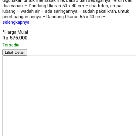
digunakan untuk memasak mie, bakso dan sebagainya Terdiri dari
dua varian: – Dandang Ukuran 50 x 40 cm – dua tutup, empat
lubang – wadah air – ada saringannya – sudah pakai kran, untuk
pembuangan airnya – Dandang Ukuran 65 x 40 cm –…
selengkapnya
*Harga Mulai
Rp 575.000
Tersedia
Lihat Detail