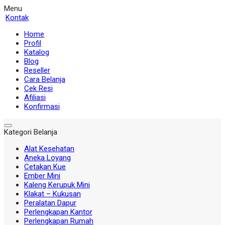
Menu
Kontak
Home
Profil
Katalog
Blog
Reseller
Cara Belanja
Cek Resi
Afiliasi
Konfirmasi
Kategori Belanja
Alat Kesehatan
Aneka Loyang
Cetakan Kue
Ember Mini
Kaleng Kerupuk Mini
Klakat – Kukusan
Peralatan Dapur
Perlengkapan Kantor
Perlengkapan Rumah