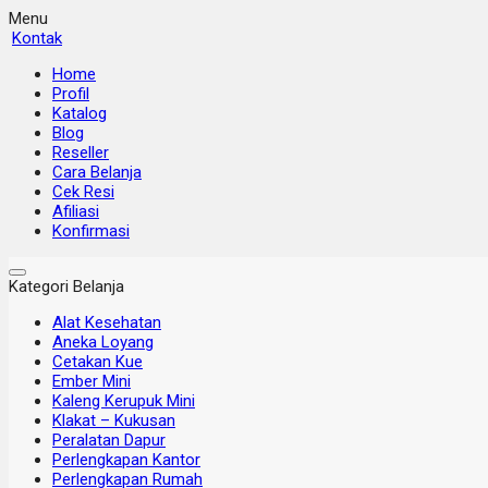
Menu
Kontak
Home
Profil
Katalog
Blog
Reseller
Cara Belanja
Cek Resi
Afiliasi
Konfirmasi
Kategori Belanja
Alat Kesehatan
Aneka Loyang
Cetakan Kue
Ember Mini
Kaleng Kerupuk Mini
Klakat – Kukusan
Peralatan Dapur
Perlengkapan Kantor
Perlengkapan Rumah