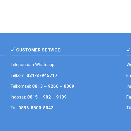
CUSTOMER SERVICE:
Telepon dan Whatsapp:
We
Telkom:
021-87945717
Em
Telkomsel:
0813 – 9266 – 0009
In
Indosat:
0815 – 902 – 9109
F
Tri :
0896-8800-8043
Ti