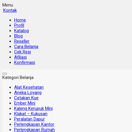
Menu
Kontak
Home
Profil
Katalog
Blog
Reseller
Cara Belanja
Cek Resi
Afiliasi
Konfirmasi
Kategori Belanja
Alat Kesehatan
Aneka Loyang
Cetakan Kue
Ember Mini
Kaleng Kerupuk Mini
Klakat – Kukusan
Peralatan Dapur
Perlengkapan Kantor
Perlengkapan Rumah