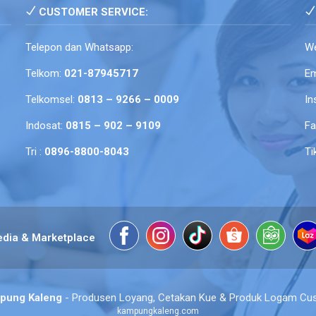
CUSTOMER SERVICE:
Telepon dan Whatsapp:
We
Telkom:
021-87945717
Em
Telkomsel:
0813 – 9266 – 0009
In
Indosat:
0815 – 902 – 9109
F
Tri :
0896-8800-8043
Ti
edia & Marketplace
pung Kaleng
- Produsen Loyang, Cetakan Kue & Produk Logam Cu
kampungkaleng.com