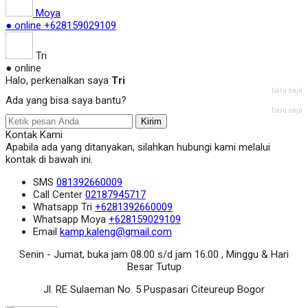
Moya
● online
+628159029109
Tri
● online
Halo, perkenalkan saya
Tri
baru saja
Ada yang bisa saya bantu?
baru saja
Kirim
Kontak Kami
Apabila ada yang ditanyakan, silahkan hubungi kami melalui
kontak di bawah ini.
SMS
081392660009
Call Center
02187945717
Whatsapp
Tri
+6281392660009
Whatsapp
Moya
+628159029109
Email
kamp.kaleng@gmail.com
Senin - Jumat, buka jam 08.00 s/d jam 16.00 , Minggu & Hari
Besar Tutup
Jl. RE Sulaeman No. 5 Puspasari Citeureup Bogor