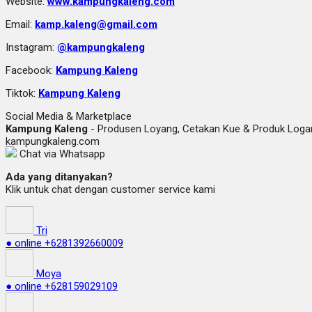
Website:
www.kampungkaleng.com
Email:
kamp.kaleng@gmail.com
Instagram:
@kampungkaleng
Facebook:
Kampung Kaleng
Tiktok:
Kampung Kaleng
Social Media & Marketplace
Kampung Kaleng
- Produsen Loyang, Cetakan Kue & Produk Lo
kampungkaleng.com
Chat via Whatsapp
Ada yang ditanyakan?
Klik untuk chat dengan customer service kami
Tri
● online
+6281392660009
Moya
● online
+628159029109