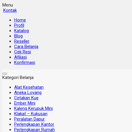
Menu
Kontak
Home
Profil
Katalog
Blog
Reseller
Cara Belanja
Cek Resi
Afiliasi
Konfirmasi
Kategori Belanja
Alat Kesehatan
Aneka Loyang
Cetakan Kue
Ember Mini
Kaleng Kerupuk Mini
Klakat – Kukusan
Peralatan Dapur
Perlengkapan Kantor
Perlengkapan Rumah