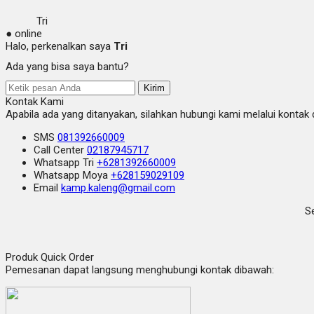
Tri
● online
Halo, perkenalkan saya
Tri
Ada yang bisa saya bantu?
Kirim
Kontak Kami
Apabila ada yang ditanyakan, silahkan hubungi kami melalui kontak d
SMS
081392660009
Call Center
02187945717
Whatsapp
Tri
+6281392660009
Whatsapp
Moya
+628159029109
Email
kamp.kaleng@gmail.com
Se
Produk Quick Order
Pemesanan dapat langsung menghubungi kontak dibawah: