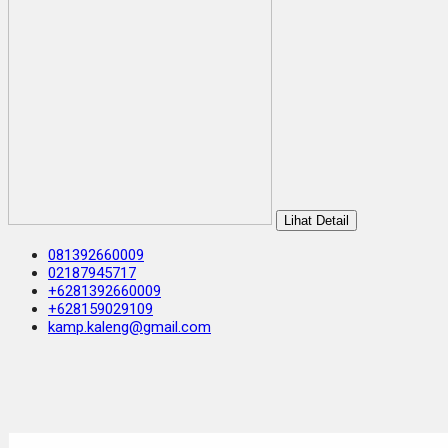
Lihat Detail
081392660009
02187945717
+6281392660009
+628159029109
kamp.kaleng@gmail.com