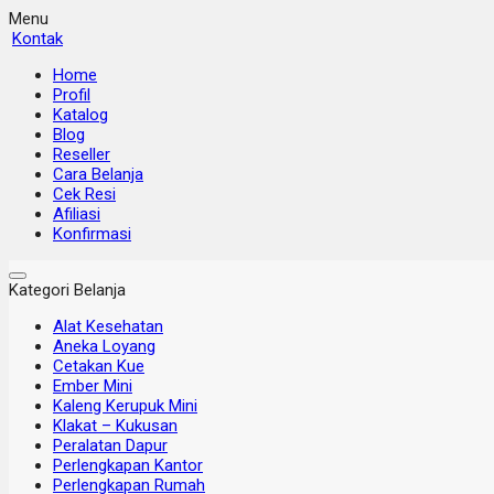
Menu
Kontak
Home
Profil
Katalog
Blog
Reseller
Cara Belanja
Cek Resi
Afiliasi
Konfirmasi
Kategori Belanja
Alat Kesehatan
Aneka Loyang
Cetakan Kue
Ember Mini
Kaleng Kerupuk Mini
Klakat – Kukusan
Peralatan Dapur
Perlengkapan Kantor
Perlengkapan Rumah