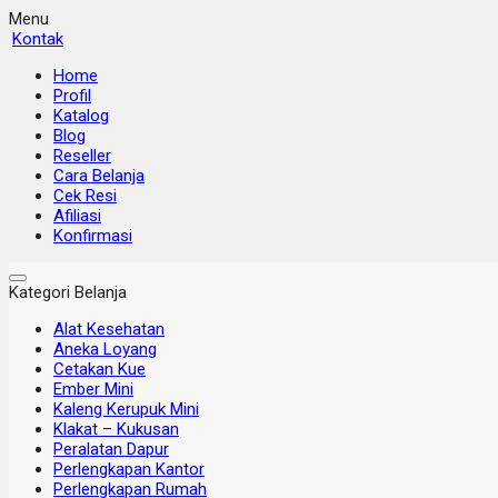
Menu
Kontak
Home
Profil
Katalog
Blog
Reseller
Cara Belanja
Cek Resi
Afiliasi
Konfirmasi
Kategori Belanja
Alat Kesehatan
Aneka Loyang
Cetakan Kue
Ember Mini
Kaleng Kerupuk Mini
Klakat – Kukusan
Peralatan Dapur
Perlengkapan Kantor
Perlengkapan Rumah