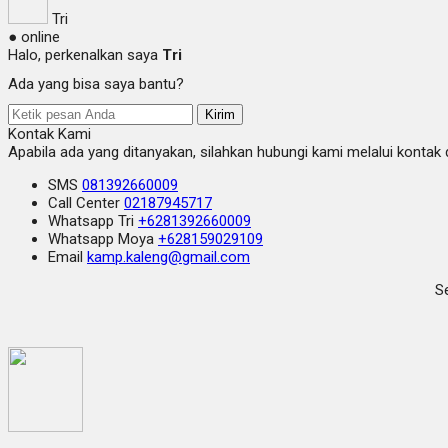
Tri
● online
Halo, perkenalkan saya
Tri
Ada yang bisa saya bantu?
Kirim
Kontak Kami
Apabila ada yang ditanyakan, silahkan hubungi kami melalui kontak d
SMS
081392660009
Call Center
02187945717
Whatsapp
Tri
+6281392660009
Whatsapp
Moya
+628159029109
Email
kamp.kaleng@gmail.com
Se