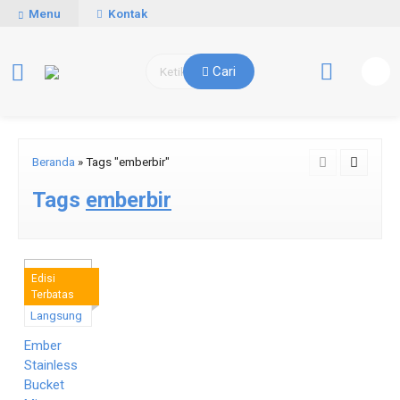
Menu
Kontak
Cari
Beranda
»
Tags "emberbir"
Tags
emberbir
Edisi
Terbatas
Pesan
Langsung
Ember
Stainless
Bucket