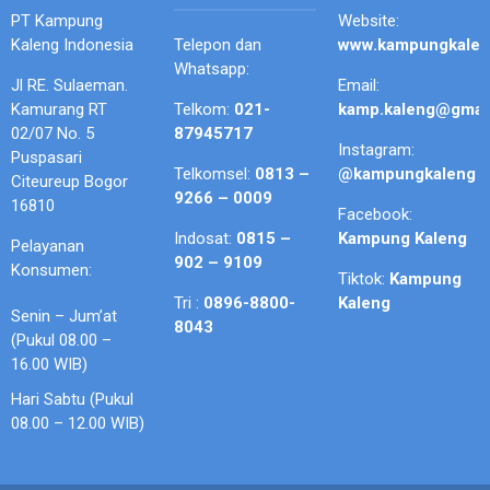
PT Kampung
Website:
Kaleng Indonesia
Telepon dan
www.kampungkale
Whatsapp:
Jl RE. Sulaeman.
Email:
Kamurang RT
Telkom:
021-
kamp.kaleng@gmai
02/07 No. 5
87945717
Instagram:
Puspasari
Telkomsel:
0813 –
@kampungkaleng
Citeureup Bogor
9266 – 0009
16810
Facebook:
Indosat:
0815 –
Kampung Kaleng
Pelayanan
902 – 9109
Konsumen:
Tiktok:
Kampung
Tri :
0896-8800-
Kaleng
Senin – Jum’at
8043
(Pukul 08.00 –
16.00 WIB)
Hari Sabtu (Pukul
08.00 – 12.00 WIB)