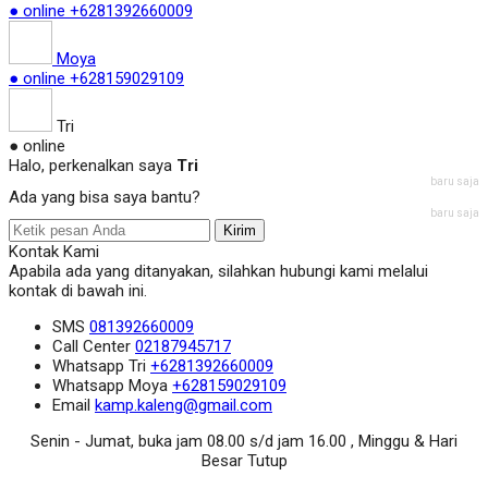
● online
+6281392660009
Moya
● online
+628159029109
Tri
● online
Halo, perkenalkan saya
Tri
baru saja
Ada yang bisa saya bantu?
baru saja
Kirim
Kontak Kami
Apabila ada yang ditanyakan, silahkan hubungi kami melalui
kontak di bawah ini.
SMS
081392660009
Call Center
02187945717
Whatsapp
Tri
+6281392660009
Whatsapp
Moya
+628159029109
Email
kamp.kaleng@gmail.com
Senin - Jumat, buka jam 08.00 s/d jam 16.00 , Minggu & Hari
Besar Tutup