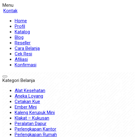
Menu
Kontak
Home
Profil
Katalog
Blog
Reseller
Cara Belanja
Cek Resi
Afiliasi
Konfirmasi
Kategori Belanja
Alat Kesehatan
Aneka Loyang
Cetakan Kue
Ember Mini
Kaleng Kerupuk Mini
Klakat – Kukusan
Peralatan Dapur
Perlengkapan Kantor
Perlengkapan Rumah